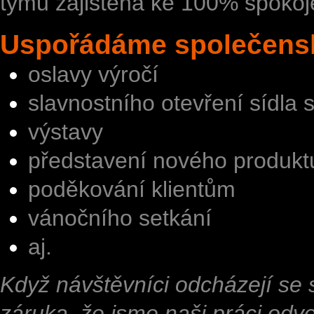
týmu zajištěna ke 100% spokoje
Uspořádáme společenskou
oslavy výročí
slavnostního otevření sídla 
výstavy
představení nového produkt
poděkování klientům
vánočního setkání
aj.
Když návštěvníci odcházejí se 
záruka, že jsme naši práci odve