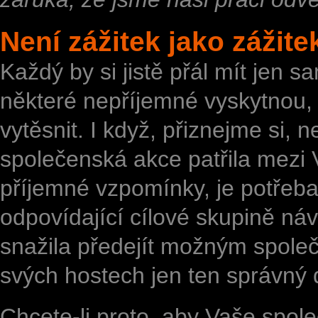
Není zážitek jako zážite
Každý by si jistě přál mít jen
některé nepříjemné vyskytnou, 
vytěsnit. I když, přiznejme si, 
společenská akce patřila mezi 
příjemné vzpomínky, je potřeb
odpovídající cílové skupině ná
snažila předejít možným spole
svých hostech jen ten správný
Chcete-li proto, aby Vaše spo