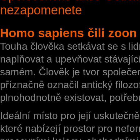
nezapomenete
Homo sapiens čili zoon 
Touha člověka setkávat se s li
naplňovat a upevňovat stávajíc
samém. Člověk je tvor společens
příznačně označil antický filozo
plnohodnotně existovat, potřeb
Ideální místo pro její uskutečn
které nabízejí prostor pro nefo