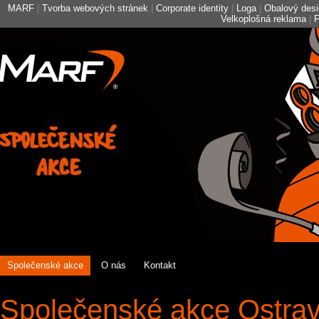
MARF
|
Tvorba webových stránek
|
Corporate identity
|
Loga
|
Obalový des
Velkoplošná reklama
|
F
Společenské akce
O nás
Kontakt
Společenské akce Ostrava